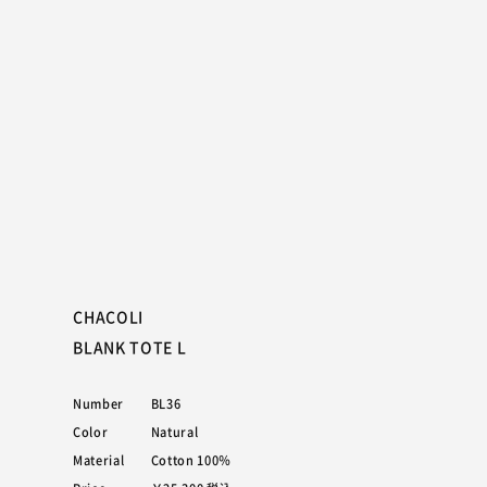
CHACOLI
BLANK TOTE L
Number
BL36
Color
Natural
Material
Cotton 100％